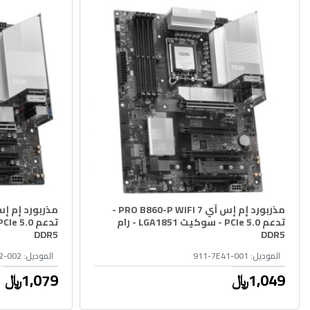
مذربورد إم إس آي PRO B860-P WIFI 7 -
تدعم PCIe 5.0 - سوكيت LGA1851 - رام
DDR5
DDR5
الموديل:
911-7E41-001
الموديل:
2-002
1,049﷼
1,079﷼