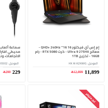
إم إس آي فيكتور 16 16" QHD+ 240Hz -
معالج Ultra 9 275HX - كرت RTX 5080 - رام
16GB - تخزين 1TB
الاتجاهات، ون
الموديل:
HX AI A2XWIG
الموديل:
DS502
11,899﷼
229﷼
12,899﷼
299﷼
غير متوفر