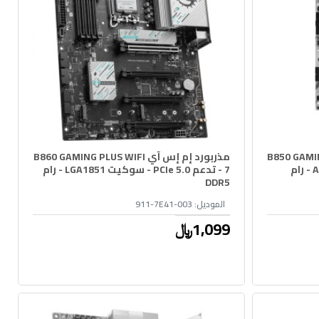
B850 GAMING PLUS 
مذربورد إم إس آي B860 GAMING PLUS WIFI
6E - تدعم PCIe 5.0 - سوكيت AM5 - رام
7 - تدعم PCIe 5.0 - سوكيت LGA1851 - رام
DDR5
الموديل:
911-7E41-003
1,099﷼