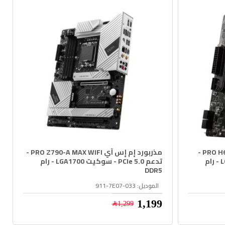
مذربورد إم إس آي PRO H610M-E DDR5 -
مذربورد إم إس آي PRO Z790-A MAX WIFI -
تدعم PCIe 4.0 - سوكيت LGA1700 - رام
تدعم PCIe 5.0 - سوكيت LGA1700 - رام
DDR5
الموديل:
911-7E07-033
1,199﷼
1,299﷼