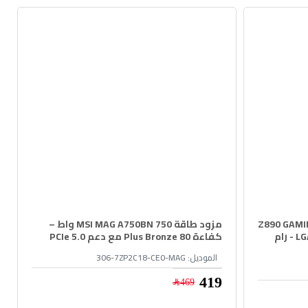
Z890 GAMING PLUS 
مزود طاقة MSI MAG A750BN 750 واط –
- تدعم PCIe 5.0 - سوكيت LGA1851 - رام
كفاءة 80 Plus Bronze مع دعم PCIe 5.0
الموديل:
306-7ZP2C18-CE0-MAG
419﷼
469﷼