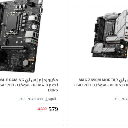
مذربورد إم إس آي MAG Z690M MORTAR
WIFI 6E - تدعم PCIe 5.0 - سوكيت LGA1700
DDR5
911-7D4
الموديل:
911-7D48-039
579﷼
699﷼