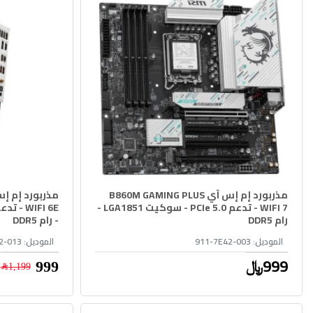
مذربورد إم إس آي B860M GAMING PLUS
WIFI 7 - تدعم PCIe 5.0 - سوكيت LGA1851 -
رام DDR5
- رام DDR5
الموديل:
911-7E42-003
الموديل:
2-013
999﷼
999﷼
1,199﷼