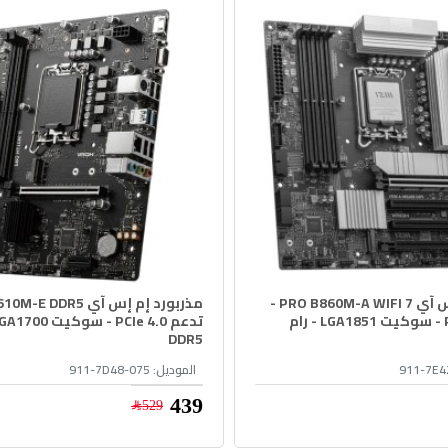
مذربورد إم إس آي PRO B860M-A WIFI 7 -
تدعم PCIe 5.0 - سوكيت LGA1851 - رام
DDR5
911-7E4
الموديل:
911-7D48-075
439﷼
529﷼