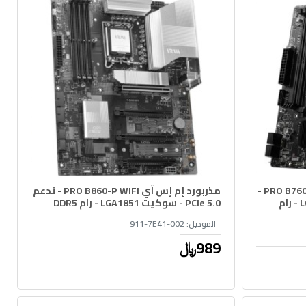
مذربورد إم إس آي PRO B760M-E GAMING -
مذربورد إم إس آي PRO B860-P WIFI - تدعم
تدعم PCIe 4.0 - سوكيت LGA1700 - رام
PCIe 5.0 - سوكيت LGA1851 - رام DDR5
الموديل:
911-7E41-002
989﷼