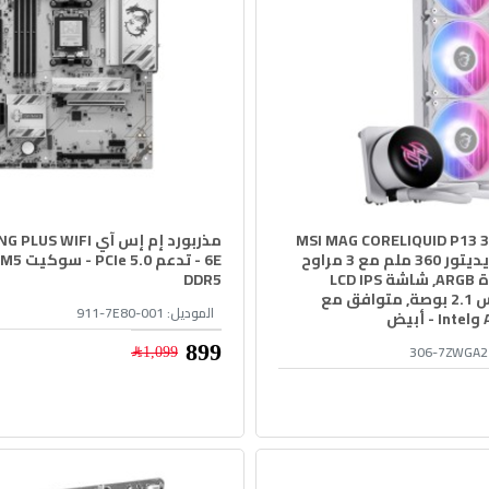
د مائي MSI MAG CORELIQUID P13 360
مذربورد إم إس آي WIFI
ARGB Gen2, ريديتور 360 ملم مع 3 مراوح
120مم بإضاءة ARGB, شاشة LCD IPS
DDR5
مدمجة بقياس 2.1 بوصة, متوافق مع
الموديل:
911-7E80-001
306-7ZWGA2
899﷼
1,099﷼