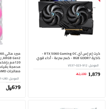
كرت إم إس آي RTX 5060 Gaming OC -
مبر
ذاكرة 8GB GDDR7 - كسر سرعة - أداء قوي
الموديل:
912-V537-023
معالجات AMD وIntel - أبيض
1,879﷼
2,199﷼
الموديل:
1-L80
679﷼