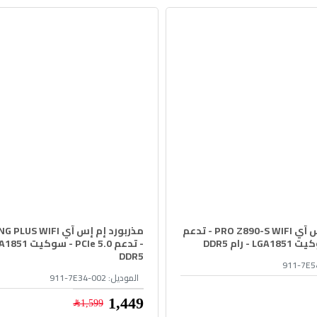
مذربورد إم إس آي PRO Z890-S WIFI - تدعم
مذربورد إم إس آي WIFI
DDR5
911-7E5
الموديل:
911-7E34-002
1,449﷼
1,599﷼