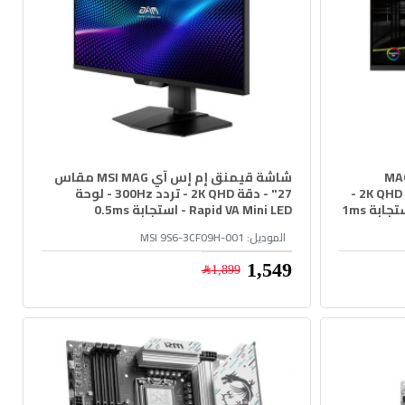
منق ألعاب إم إس آيMAG
شاشة قيمنق إم إس آي MSI MAG مقاس
274QRF QD E2 مقاس 27" - دقة 2K QHD -
27" - دقة 2K QHD - تردد 300Hz - لوحة
Rapid VA Mini LED - استجابة 0.5ms
الموديل:
MSI 9S6-3CF09H-001
1,549﷼
1,899﷼