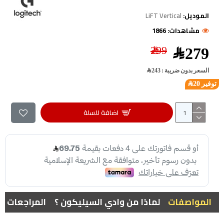
الموديل:
LiFT Vertical
مشاهدات: 1866
299﷼
279﷼
السعر بدون ضريبة : 243﷼
توفير 20﷼
اضافة للسلة
المواصفات
لماذا من وادي السيليكون ؟
المراجعات