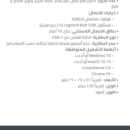
•
عدد الأزرار:
6 أزرار (نقر يمين، نقر يسار، عجلة تمرير، رجوع، تقدم، زر
DPI)
•
خيارات الاتصال:
– بلوتوث منخفض الطاقة
– مستقبل Logitech Bolt USB (2.4 جيجاهرتز)
•
نطاق الاتصال اللاسلكي:
حتى 10 أمتار
•
نوع البطارية:
قابلة للشحن عبر USB-C
•
عمر البطارية:
عدة أسابيع بشحنة كاملة (يختلف حسب الاستخدام)
•
أنظمة التشغيل المتوافقة:
– Windows 10 أو أحدث
– macOS 10.15 أو أحدث
– Linux Kernel 2.6+
– Chrome OS
•
الأبعاد:
تقريباً 97 × 73 × 71 ملم
•
الوزن:
تقريباً 135 جرام
•
اللون:
أسود