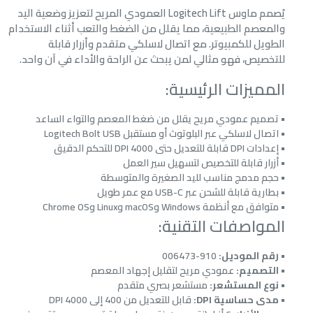
يُصمم ماوس Logitech Lift العمودي المريح لتعزيز وضعية اليد
والمعصم الطبيعية، مما يقلل من الضغط والتعب أثناء الاستخدام
الطويل للكمبيوتر. مع اتصال لاسلكي متقدم وأزرار قابلة
للتخصيص، فهو مثالي لمن يبحث عن الراحة والأداء في آن واحد.
المميزات الرئيسية:
• تصميم عمودي مريح يقلل من ضغط المعصم والتواء الساعد
• اتصال لاسلكي عبر البلوتوث أو مستقبل Logitech Bolt USB
• إعدادات DPI قابلة للتعديل حتى 4000 DPI للتحكم الدقيق
• أزرار قابلة للتخصيص لتسهيل سير العمل
• حجم مدمج مناسب لليد الصغيرة والمتوسطة
• بطارية قابلة للشحن عبر USB-C مع عمر طويل
• متوافق مع أنظمة Windows وmacOS وLinux وChrome OS
المواصفات التقنية:
•
رقم الموديل:
910-006473
•
التصميم:
عمودي مريح لتقليل إجهاد المعصم
•
نوع المستشعر:
مستشعر بصري متقدم
•
مدى حساسية DPI:
قابل للتعديل من 400 إلى 4000 DPI