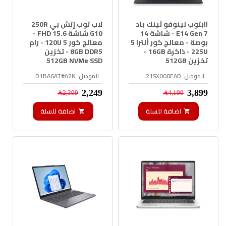
اابتوب لينوفو ثينك باد
لاب توب إتش بي 250R
E14 Gen 7 - شاشة 14
G10 شاشة 15.6 FHD -
بوصة - معالج كور ألترا 5
معالج كور 5 120U - رام
225U - ذاكرة 16GB -
8GB DDR5 - تخزين
تخزين 512GB
512GB NVMe SSD
الموديل:
21SX006EAD
الموديل:
D1BA6AT#A2N
3,899﷼
2,249﷼
4,199﷼
2,399﷼
اضافة للسلة
اضافة للسلة