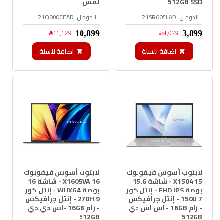
512GB SSD
لمس
الموديل:
21SR005LAD
الموديل:
21Q000CEAD
3,899﷼
10,899﷼
4,079﷼
11,129﷼
اضافة للسلة
اضافة للسلة
لابتوب أسوس فيفوبوك
لابتوب أسوس فيفوبوك
15 X1504 - شاشة 15.6
16 X1605VA - شاشة 16
بوصة FHD IPS - إنتل كور
بوصة WUXGA - إنتل كور
7 150U - إنتل جرافيكس
9 270H - إنتل جرافيكس
- رام 16GB - اس اس دي
- رام 16GB -اس دي دي
512GB
512GB