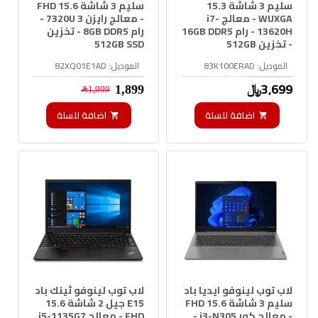
سليم 3 شاشة 15.3
سليم 3 شاشة 15.6 FHD
WUXGA - معالج i7-
- معالج رايزن 3 7320U -
13620H - رام 16GB DDR5
رام 8GB DDR5 - تخزين
- تخزين 512GB
512GB SSD
الموديل:
83K100ERAD
الموديل:
82XQ01E1AD
3,699﷼
1,899﷼
1,999﷼
اضافة للسلة
اضافة للسلة
لاب توب لينوفو ايديا باد
لاب توب لينوفو ثينك باد
سليم 3 شاشة 15.6 FHD
E15 جيل 2 شاشة 15.6
- معالج كور i3-N305 -
FHD - معالج i5-1135G7