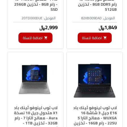
رام 8GB DDR5 - تخزين
- رام 8GB - تخزين 256GB
SSD
512GB
الموديل:
82XB009DAD
الموديل:
20TD000DUE
1,849﷼
2,999﷼
اضافة للسلة
اضافة للسلة
لاب توب لينوفو ثينك باد
لاب توب لينوفو ثينك باد
E16 جيل 3 شاشة 16
X1 متحول جيل 10 نسخة
WUXGA - معالج الترا 5
Aura - معالج الترا 7 - رام
225U - رام 16GB - تخزين
32GB - تخزين 1TB -