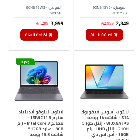
الموديل:
90NB13Y2-
الموديل:
90NB13W3-
M00SP
M01Y20
2,849﷼
3,999﷼
2,999﷼
4,299﷼
اضافة للسلة
اضافة للسلة
جديد
لابتوب أسوس فيفوبوك
لابتوب لينوفو آيديا باد
S14 - شاشة 14 بوصة
سليم 3 15IWC11 -
WUXGA IPS - إنتل كور 5
معالج Intel Core 3 - رام
210H - إنتل UHD - رام
8GB - هارد 512GB -
16GB - اس اس دي
شاشة 15.3 بوصة
512GB