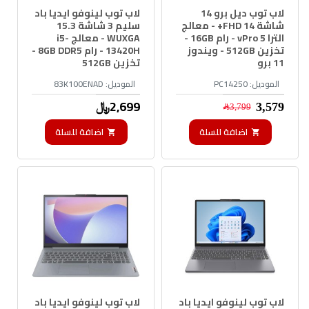
لاب توب ديل برو 14
لاب توب لينوفو ايديا باد
شاشة 14 FHD+ - معالج
سليم 3 شاشة 15.3
الترا 5 vPro - رام 16GB -
WUXGA - معالج i5-
تخزين 512GB - ويندوز
13420H - رام 8GB DDR5 -
11 برو
تخزين 512GB
الموديل:
PC14250
الموديل:
83K100ENAD
2,699﷼
3,579﷼
3,799﷼
اضافة للسلة
اضافة للسلة
لاب توب لينوفو ايديا باد
لاب توب لينوفو ايديا باد