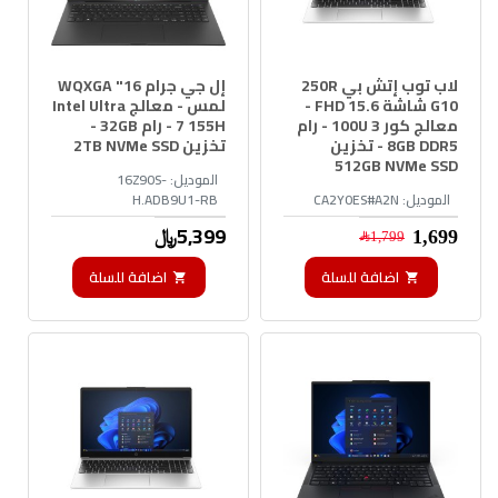
لاب توب إتش بي 250R
إل جي جرام 16" WQXGA
G10 شاشة 15.6 FHD -
لمس - معالج Intel Ultra
معالج كور 3 100U - رام
7 155H - رام 32GB -
8GB DDR5 - تخزين
تخزين 2TB NVMe SSD
512GB NVMe SSD
الموديل:
16Z90S-
الموديل:
CA2Y0ES#A2N
H.ADB9U1-RB
5,399﷼
1,699﷼
1,799﷼
اضافة للسلة
اضافة للسلة