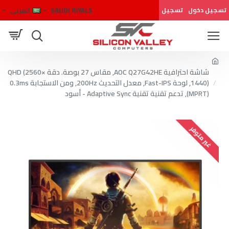
SAUDI RIYALS
العربى
تسجيل دخول
تسجيل
شاشة احترافية AOC Q27G42HE, مقاس 27 بوصة. دقة QHD (2560×
1440), لوحة Fast-IPS, معدل التحديث 200Hz, ومن الاستجابة 0.3ms
(MPRT), تدعم تقنية تقنية Adaptive Sync - أسود
غير متوفر