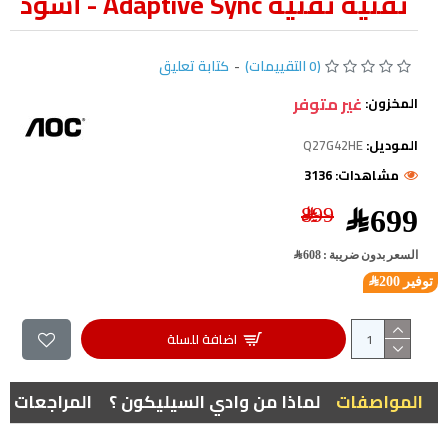
تقنية تقنية Adaptive Sync - أسود
(0 التقييمات)
-
كتابة تعليق
غير متوفر
المخزون:
الموديل:
Q27G42HE
مشاهدات: 3136
899﷼
699﷼
السعر بدون ضريبة : 608﷼
توفير 200﷼
اضافة للسلة
المواصفات
لماذا من وادي السيليكون ؟
المراجعات