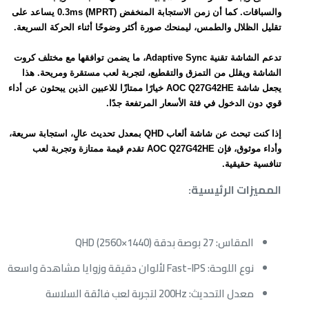
والسباقات. كما أن زمن الاستجابة المنخفض 0.3ms (MPRT) يساعد على
تقليل الظلال والطمس، ليمنحك صورة أكثر وضوحًا أثناء الحركة السريعة.
تدعم الشاشة تقنية Adaptive Sync، ما يضمن توافقها مع مختلف كروت
الشاشة ويقلل من التمزق والتقطيع، لتجربة لعب مستقرة ومريحة. هذا
يجعل شاشة AOC Q27G42HE خيارًا ممتازًا للاعبين الذين يبحثون عن أداء
قوي دون الدخول في فئة الأسعار المرتفعة جدًا.
إذا كنت تبحث عن شاشة ألعاب QHD بمعدل تحديث عالٍ، استجابة سريعة،
وأداء موثوق، فإن AOC Q27G42HE تقدم قيمة ممتازة وتجربة لعب
تنافسية حقيقية.
المميزات الرئيسية:
المقاس: 27 بوصة بدقة QHD (2560×1440)
نوع اللوحة: Fast-IPS لألوان دقيقة وزوايا مشاهدة واسعة
معدل التحديث: 200Hz لتجربة لعب فائقة السلاسة