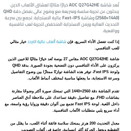
تُعد شاشة
AOC Q27G42HE
خيارًا مثاليًا لعشاق الألعاب الذين
يبحثون عن تجربة سلسة وسريعة مع وضوح عالي بفضل دقة
QHD
(2560×1440)
وشاشة
Fast-IPS
عالية الاستجابة. تجمع بين سرعة
التحديث العالية وزمن الاستجابة المنخفض لتجربة لعب تنافسية
وواقعية.
شاشة ألعاب عالية التردد
إذا كنت تفضل الأداء السريع، فإن
خيار مثالي
للعب التنافسي.
شاشة AOC Q27G42HE مقاس 27 بوصة تُعد خيارًا مثاليًا للاعبين الذين
يركزون على الأداء التنافسي دون التضحية بجودة الصورة. بدقة QHD
ولوحة Fast IPS، توفر هذه الشاشة توازنًا ممتازًا بين وضوح التفاصيل
وسرعة الاستجابة، ما يجعلها مناسبة لمختلف أنماط الألعاب.
تقدم الشاشة دقة 2560×1440 التي تمنحك صورة أكثر وضوحًا مقارنة
بشاشات FHD، مع تفاصيل دقيقة تساعدك على ملاحظة أدق العناصر
داخل اللعبة. لوحة Fast IPS تجمع بين ألوان دقيقة وزوايا رؤية واسعة، مع
أداء سريع يلبي متطلبات الألعاب التنافسية.
معدل التحديث 200 هرتز يمنحك سلاسة فائقة أثناء اللعب، ما يقلل من
التقطيع ويجعل الحركة أكثر انسيابية، خاصة في ألعاب التصويب