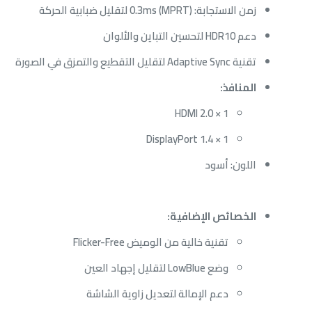
زمن الاستجابة: 0.3ms (MPRT) لتقليل ضبابية الحركة
دعم HDR10 لتحسين التباين والألوان
تقنية Adaptive Sync لتقليل التقطيع والتمزق في الصورة
المنافذ:
1 × HDMI 2.0
1 × DisplayPort 1.4
اللون: أسود
الخصائص الإضافية:
تقنية خالية من الوميض Flicker-Free
وضع LowBlue لتقليل إجهاد العين
دعم الإمالة لتعديل زاوية الشاشة