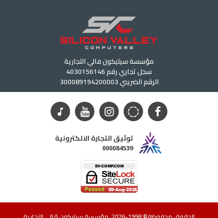
مؤسسة سيليكون فالي التجارية
سجل تجاري رقم 4030156146
الرقم الضريبي 300089194200003
توثيق التجارة الالكترونية
000084539
الحقوق محفوظة© 1998-2026، مؤسسة سيليكون ڤالي التجارية