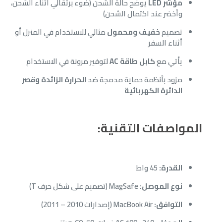
مؤشر LED
يوضح حالة الشحن (ضوء برتقالي أثناء الشحن،
وأخضر عند اكتمال الشحن)
تصميم
خفيف ومحمول
مثالي للاستخدام في المنزل أو
أثناء السفر
يأتي مع
كابل طاقة AC
لتوفير مرونة في الاستخدام
مزود بأنظمة حماية مدمجة ضد
الحرارة الزائدة وقصر
الدائرة الكهربائية
المواصفات التقنية:
القدرة:
45 واط
نوع الموصل:
MagSafe (تصميم على شكل حرف T)
التوافق:
MacBook Air (إصدارات 2010 – 2011)