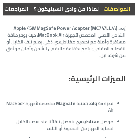
المواصفات
لماذا من وادي السيليكون ؟
المراجعات
يُعد
Apple 45W MagSafe Power Adapter (MC747LL/A)
الشاحن الأصلي المخصص لأجهزة
MacBook Air
، حيث يوفر طاقة
مستقرة وآمنة مع تصميم مغناطيسي ذكي يمنع تلف الكابل أو
انفصاله المفاجئ. يتميز بكفاءة عالية في الشحن وأمان موثوق
من شركة آبل.
الميزات الرئيسية:
قدرة
45 واط
بتقنية
MagSafe
مخصصة لأجهزة MacBook
Air
موصل
مغناطيسي
ينفصل تلقائيًا عند سحب الكابل
لحماية الجهاز من السقوط أو التلف