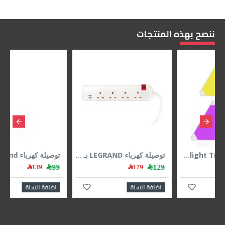
ننصح بهذه المنتجات
توصيلة كهرباء LEGRAND بـ 4 مخارج كهرباء، طول كابل 3 متر، مزودة بحماية للأطفال، و2 منفذ USB لشحن الهواتف الذكية - ابيض
توصيلة كهرباء Legrand يحتوي على 5 منافذ كهربائية، وكابل بطول 3 أمتار، مع حماية للأطفال (Shutters)، وزر تشغيل/إيقاف مضيء - ابيض
99﷼
169﷼
139﷼
199﷼
اضافة للسلة
اضافة للسلة