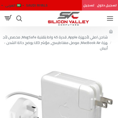
SAUDI RIYALS
العربى
تسجيل دخول
تسجيل
شاحن اصلي لأجهزة Apple, قدرة 45 واط بتقنية MagSafe, مخصص لأج
هزة MacBook Air, موصل مغناطيسي, مؤشر LED يوضح حالة الشحن -
أبيض