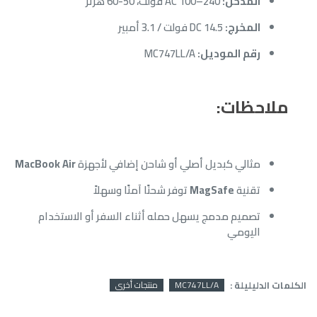
المدخل:
AC 100–240 فولت، 50-60 هرتز
المخرج:
DC 14.5 فولت / 3.1 أمبير
رقم الموديل:
MC747LL/A
ملاحظات:
مثالي كبديل أصلي أو شاحن إضافي لأجهزة
MacBook Air
تقنية
MagSafe
توفر شحنًا آمنًا وسهلاً
تصميم مدمج يسهل حمله أثناء السفر أو الاستخدام
اليومي
الكلمات الدليليلة :
MC747LL/A
منتجات أخرى