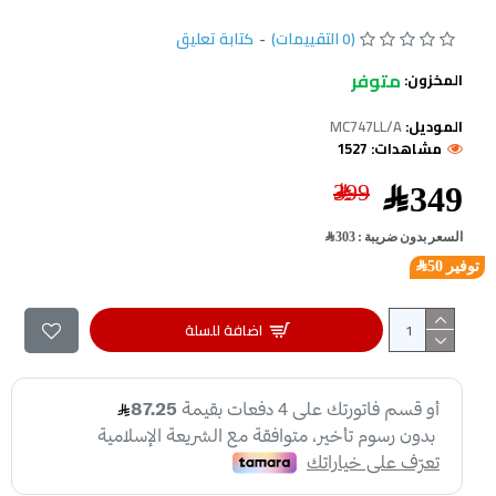
(0 التقييمات)
-
كتابة تعليق
متوفر
المخزون:
الموديل:
MC747LL/A
مشاهدات: 1527
399﷼
349﷼
السعر بدون ضريبة : 303﷼
توفير 50﷼
اضافة للسلة